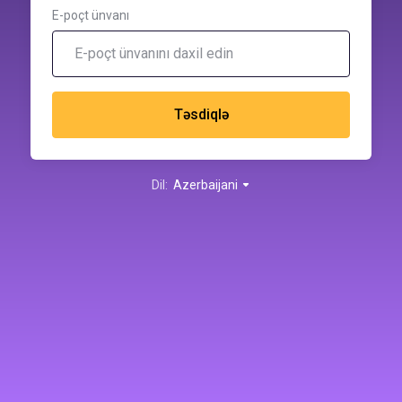
E-poçt ünvanı
Təsdiqlə
Dil:
Azerbaijani