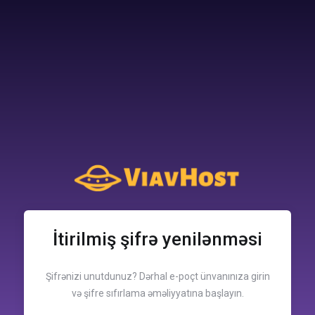
İtirilmiş şifrə yenilənməsi
Şifrənizi unutdunuz? Dərhal e-poçt ünvanınıza girin
və şifre sıfırlama əməliyyatına başlayın.