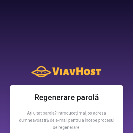
Regenerare parolă
Ați uitat parola? Introduceți mai jos adresa
dumneavoastră de e-mail pentru a începe procesul
de regenerare.