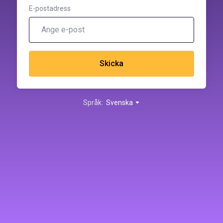
E-postadress
Skicka
Språk:
Svenska